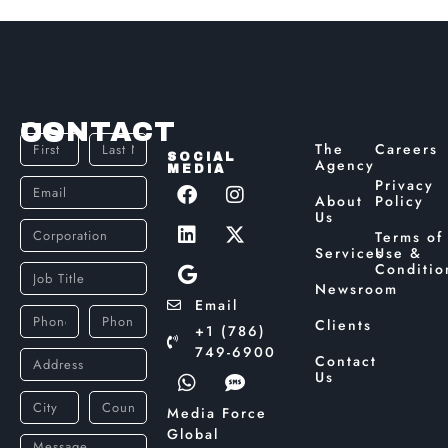
CONTACT US
The
Careers
SOCIAL
Agency
MEDIA
Privacy
About
Policy
Us
Terms of
Services
Use &
Conditio
Newsroom
Email
Clients
+1 (786)
749-6900
Contact
Us
Media Force
Global