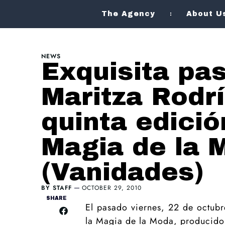
The Agency
About U
NEWS
Exquisita pa
Maritza Rodrí
quinta edició
Magia de la 
(Vanidades)
BY
STAFF
OCTOBER 29, 2010
SHARE
El pasado viernes, 22 de octubr
la Magia de la Moda, producido 