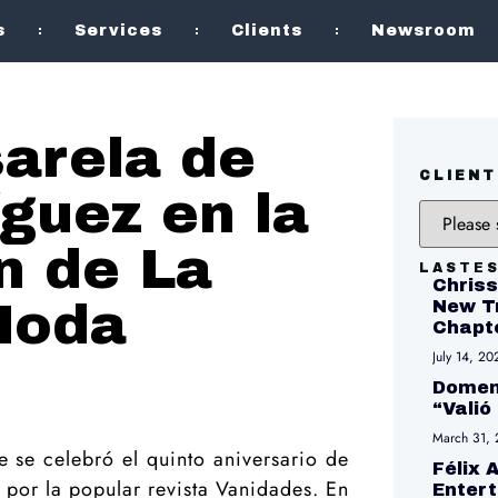
s
Services
Clients
Newsroom
sarela de
CLIENT
guez en la
n de La
LASTE
Chriss
Moda
New Tr
Chapte
July 14, 20
Domen
“Valió
March 31,
e se celebró el quinto aniversario de
Félix 
por la popular revista Vanidades. En
Enter