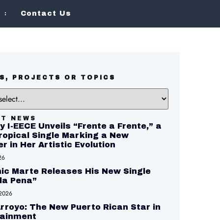
Contact Us
S, PROJECTS OR TOPICS
ST NEWS
y I-EECE Unveils “Frente a Frente,” a
opical Single Marking a New
r in Her Artistic Evolution
26
ic Marte Releases His New Single
 la Pena”
 2026
Arroyo: The New Puerto Rican Star in
tainment