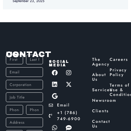
September 23, 2025
CONTACT US
The
Careers
SOCIAL
Agency
MEDIA
Privacy
About
Policy
Us
Terms of
Services
Use &
Conditio
Newsroom
Email
Clients
+1 (786)
749-6900
Contact
Us